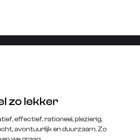
l zo lekker
ief, effectief, rationeel, plezierig,
cht, avontuurlijk en duurzaam. Zo
en we graag.