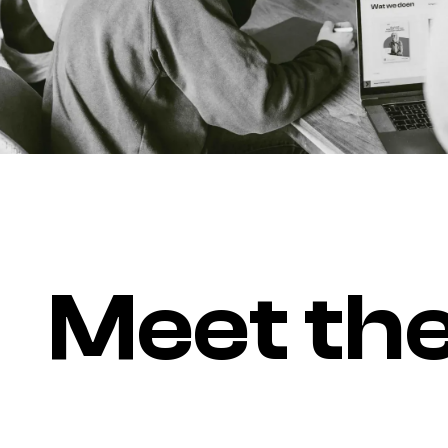
M
e
e
t
t
h