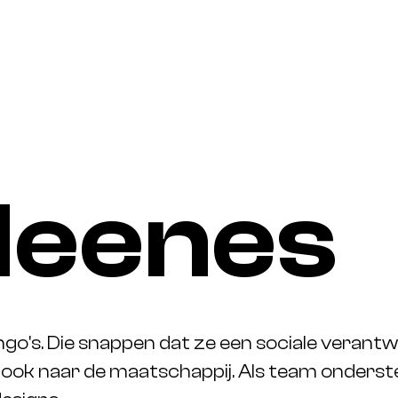
M
e
e
n
e
s
 ngo's. Die snappen dat ze een sociale verant
 ook naar de maatschappij. Als team onders