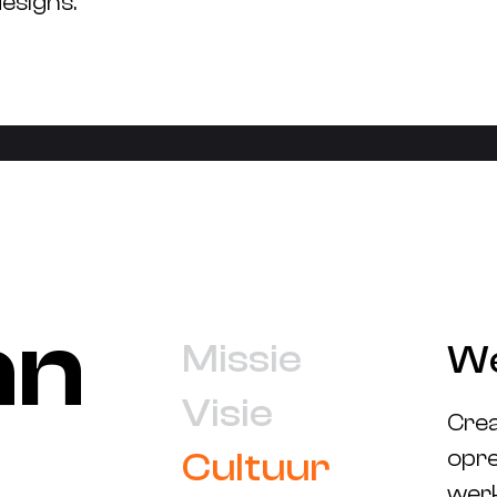
esigns.
a
n
Missie
We
Visie
Creat
Cultuur
opre
werk