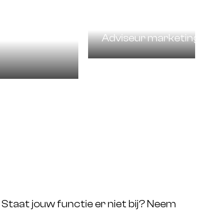
an der
Sem Molendij
Adviseur marketing
taat jouw functie er niet bij? Neem