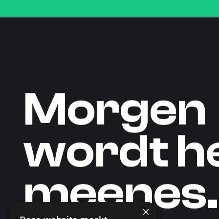
M
o
r
g
e
n
w
o
r
d
t
h
m
e
e
n
e
s
.
×