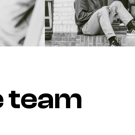
e
t
e
a
m