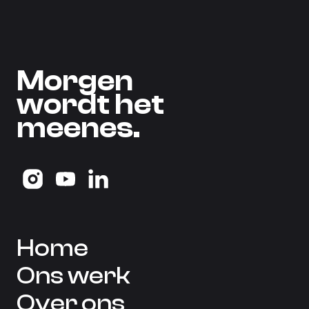
M
o
r
g
e
n
w
o
r
d
t
h
e
t
m
e
e
n
e
s
.
Home
Ons werk
Over ons