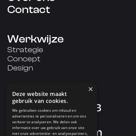
Contact
Werkwijze
Strategie
Concept
Design
×
info@meenes.nl
Deze website maakt
gebruik van cookies.
(+31) 6 30 298 628
We gebruiken cookies om inhoud en
advertenties te personaliseren en om ons
Harlingerdijk 20,
verkeer te analyseren. We delen ook
informatie over uw gebruik van onze site
8754 EC, Makkum
met onze advertentie- en analysepartners,