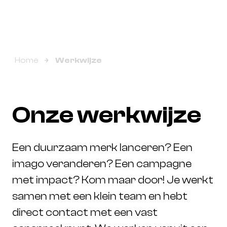
Home
Werkwijze
O
n
z
e
w
e
r
k
w
i
j
z
e
Een duurzaam merk lanceren? Een
imago veranderen? Een campagne
met impact? Kom maar door! Je werkt
samen met een klein team en hebt
direct contact met een vast