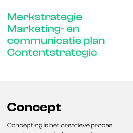
Merkstrategie
Marketing- en
communicatie plan
Contentstrategie
C
o
n
c
e
p
t
Concepting is het creatieve proces