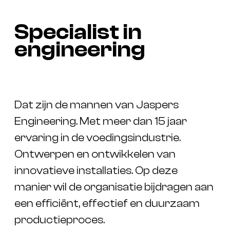
S
p
e
c
i
a
l
i
s
t
i
n
e
n
g
i
n
e
e
r
i
n
g
Dat zijn de mannen van Jaspers
Engineering. Met meer dan 15 jaar
ervaring in de voedingsindustrie.
Ontwerpen en ontwikkelen van
innovatieve installaties. Op deze
manier wil de organisatie bijdragen aan
een efficiënt, effectief en duurzaam
productieproces.