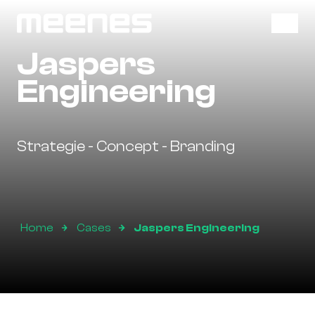
J
a
s
p
e
r
s
E
n
g
i
n
e
e
r
i
n
g
Strategie - Concept - Branding
Home
Cases
Jaspers Engineering