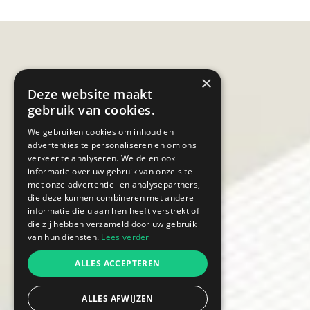
×
Deze website maakt
gebruik van cookies.
We gebruiken cookies om inhoud en
advertenties te personaliseren en om ons
verkeer te analyseren. We delen ook
informatie over uw gebruik van onze site
met onze advertentie- en analysepartners,
die deze kunnen combineren met andere
informatie die u aan hen heeft verstrekt of
die zij hebben verzameld door uw gebruik
van hun diensten.
Lees verder
ALLES ACCEPTEREN
ALLES AFWIJZEN